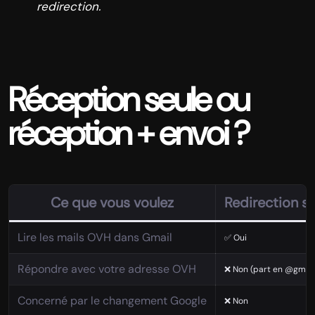
redirection.
Réception seule ou
réception + envoi ?
Ce que vous voulez
Redirection s
Lire les mails OVH dans Gmail
✅ Oui
Répondre avec votre adresse OVH
❌ Non (part en @gmail
Concerné par le changement Google
❌ Non