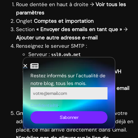
Roue dentée en haut à droite →
Voir tous les
paramètres
Onglet
Comptes et importation
Section
« Envoyer des emails en tant que »
→
Ajouter une autre adresse e-mail
Renseignez le serveur SMTP :
Serveur :
ssl0.ovh.net
Port :
465
Nom d’utilisateur :
votre adresse OVH
Restez informés sur l'actualité de
complète
notre blog, tous les mois.
Mot de passe :
votre mot de passe email
OVH
(pas celui de l’espace client)
Connexion sécurisée SSL
Confidentialité
.
Gmail envoie un mail de vérification sur votre
S'abonner
adresse OVH. Comme la redirection est déjà en
place, ce mail arrive directement dans Gmail.
N’oubliez pas de cliquer sur le lien de