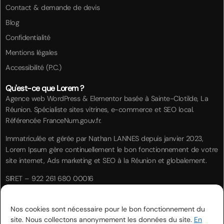
Contact & demande de devis
Blog
Confidentialité
Mentions légales
Accessibilité (P.C.)
Qu'est-ce que Lorem ?
Agence web WordPress & Elementor basée à Sainte-Clotilde, La
Réunion. Spécialiste sites vitrines, e-commerce et SEO local.
Référencée FranceNum.gouv.fr.
Immatriculée et gérée par Nathan LANNES depuis janvier 2023,
Lorem Ipsum gère continuellement le bon fonctionnement de votre
site internet, Ads marketing et SEO à la Réunion et globalement.
SIRET – 922 261 680 00016
RC Pro Apivia Courtage – FRSMA000056
Trustpilot
Nos cookies sont nécessaire pour le bon fonctionnement du
2 reviews
site. Nous collectons anonymement les données du site.
En