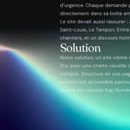
d’urgence. Chaque demande pa
directement dans sa boîte ema
Le site devait aussi rassurer :
Saint-Louis, Le Tampon, Entre-
chantiers, et un discours honn
Solution
Notre solution, un site vitri
Pro, avec une charte visuelle
compris. Structure en une page
numéro est accessible partout
monté son dossier Kap Numérik