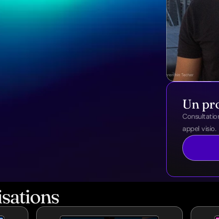
Un pro
Consultatio
appel visio.
isations