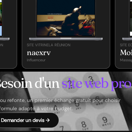
ON
SITE VITRINE
LA RÉUNION
SITE 
naexrv
Moi
Influenceur
Massag
esoin d'un
site web pro
e ou refonte, un premier échange gratuit pour choisir
formule adapté à votre budget.
Demander un devis →