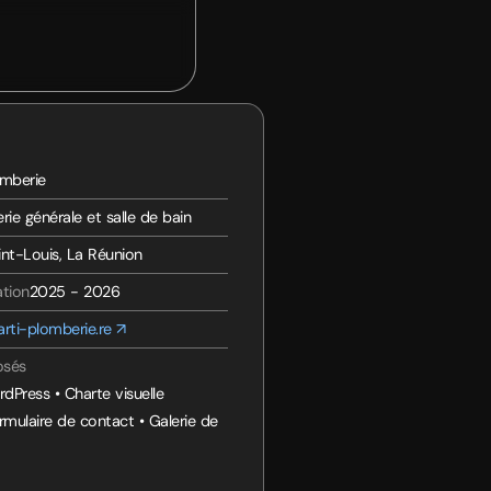
omberie
rie générale et salle de bain
int-Louis, La Réunion
ation
2025 - 2026
rti-plomberie.re ↗
osés
rdPress • Charte visuelle
mulaire de contact • Galerie de