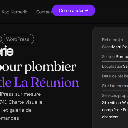
Commander →
Kap Numerik
Contact
WordPress
Fiche projet
rie
Client
Marti Pl
Secteur
Plombe
 pour plombier
Localisation
Sa
Date de réalis
 de La Réunion
Site internet
ma
rdPress sur mesure
Services prop
4). Charte visuelle
Site vitrine Wo
 et galerie de
complète • For
chantiers
demandes