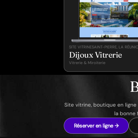
SITE VITRINE
SAINT-PIERRE, LA RÉUNI
Dijoux Vitrerie
Vitrerie & Miroiterie
B
Site vitrine, boutique en lign
la bonne 
Réserver en ligne →