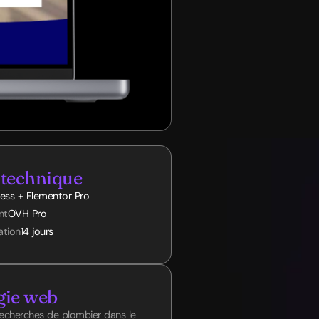
 technique
ess + Elementor Pro
nt
OVH Pro
ation
14 jours
gie web
recherches de plombier dans le