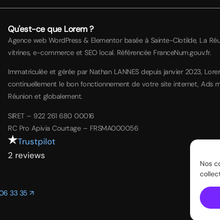
Qu'est-ce que Lorem ?
Agence web WordPress & Elementor basée à Sainte-Clotilde, La Réuni
vitrines, e-commerce et SEO local. Référencée FranceNum.gouv.fr.
Immatriculée et gérée par Nathan LANNES depuis janvier 2023, Lor
continuellement le bon fonctionnement de votre site internet, Ads m
Réunion et globalement.
SIRET – 922 261 680 00016
RC Pro Apivia Courtage – FRSMA000056
Trustpilot
2 reviews
Nos co
colle
06 33 35 ↗