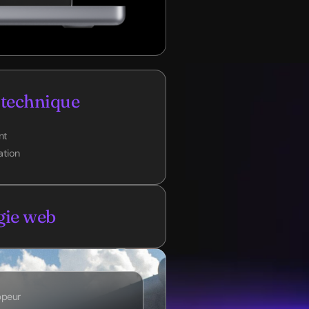
 technique
nt
ation
gie web
ppeur