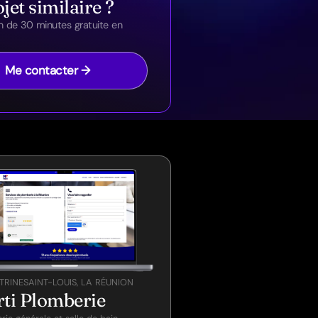
jet similaire ?
n de 30 minutes gratuite en
Me contacter →
ITRINE
SAINT-LOUIS, LA RÉUNION
ti Plomberie