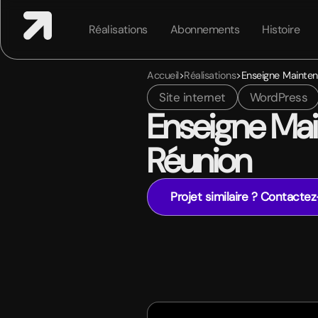
Réalisations
Abonnements
Histoire
Accueil
>
Réalisations
>
Enseigne Mainte
Site internet
WordPress
Enseigne Ma
Réunion
Projet similaire ? Contacte