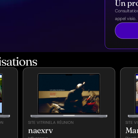
Un pro
Consultatio
appel visio.
isations
ON
SITE VITRINE
LA RÉUNION
SITE V
naexrv
Mar