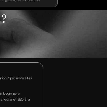
rie générale et salle de bain
?
on. Spécialiste sites
em Ipsum gère
arketing et SEO à la