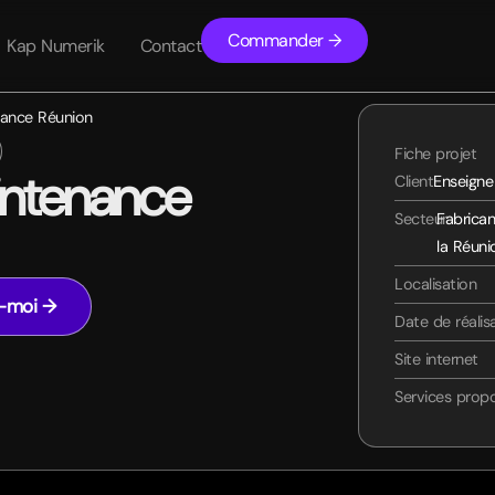
Commander →
Kap Numerik
Contact
nance Réunion
Fiche projet
intenance
Client
Enseigne
Secteur
Fabrican
la Réuni
Localisation
z-moi →
Date de réalis
Site internet
Services prop