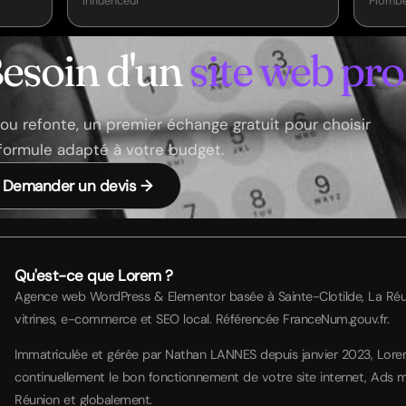
Influenceur
Plombe
esoin d'un
site web pro
e ou refonte, un premier échange gratuit pour choisir
formule adapté à votre budget.
Demander un devis →
Qu'est-ce que Lorem ?
Agence web WordPress & Elementor basée à Sainte-Clotilde, La Réuni
vitrines, e-commerce et SEO local. Référencée FranceNum.gouv.fr.
Immatriculée et gérée par Nathan LANNES depuis janvier 2023, Lor
continuellement le bon fonctionnement de votre site internet, Ads m
Réunion et globalement.