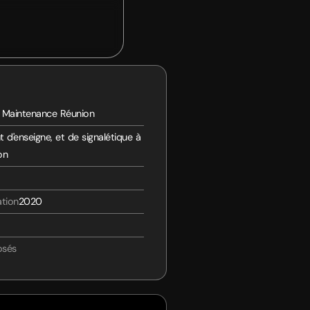
 Maintenance Réunion
t d'enseigne, et de signalétique à
on
ation
2020
osés